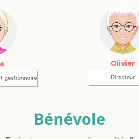
Olivier
ie
Directeur
et gestionnaire
B
énévole